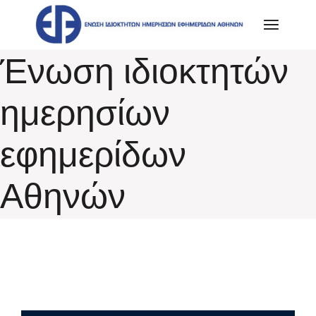
Skip
to
the
content
Ένωση ιδιοκτητών
ημερησίων
εφημερίδων
Αθηνών