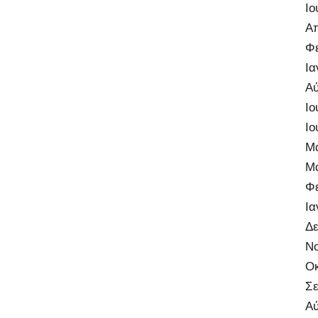
Ιο
Απ
Φ
Ια
Αύ
Ιο
Ιο
Μά
Μά
Φ
Ια
Δε
Νο
Οκ
Σε
Αύ