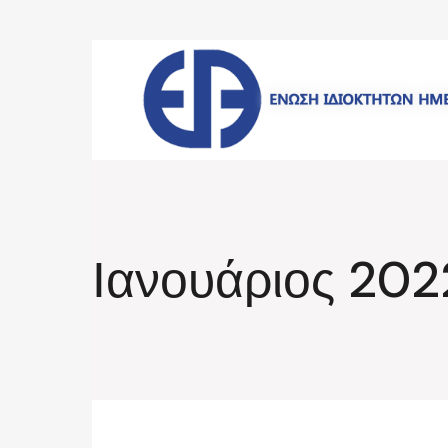
Skip
to
the
content
Ιανουάριος 202