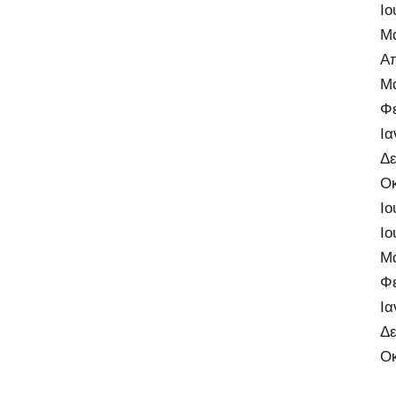
Ιο
Μά
Απ
Μά
Φε
Ια
Δε
Ο
Ιο
Ιο
Μ
Φ
Ια
Δε
Οκ