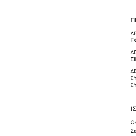
Π
Δ
Ε
Δ
Ε
ΔΕ
Σ
Σ
Ι
Ο
Σε