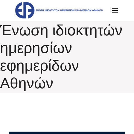
Skip
to
the
content
Ένωση ιδιοκτητών
ημερησίων
εφημερίδων
Αθηνών